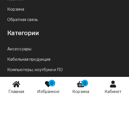
Корзина
Обратная связь
Категории
Аксессуары
Кабельная продукция
Компьютеры, ноутбуки и ПО
Периферия и аксессуары
0
0
Комплектующие для ПК и ноутбуков
Главная
Избранное
Корзина
Кабинет
Офис и сеть
ТВ и Развлечения
Смартфоны, планшеты и фототехника