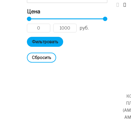
Цена
руб.
Cбросить
К
ПЛ
(AM
AM