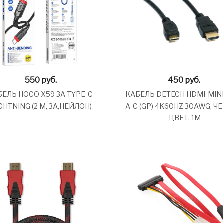
550
руб.
450
руб.
БЕЛЬ HOCO X59 3A TYPE-C-
КАБЕЛЬ DETECH HDMI-MINI
GHTNING (2 М, 3A,НЕЙЛОН)
A-C (GP) 4K60HZ 30AWG, 
ЦВЕТ, 1М