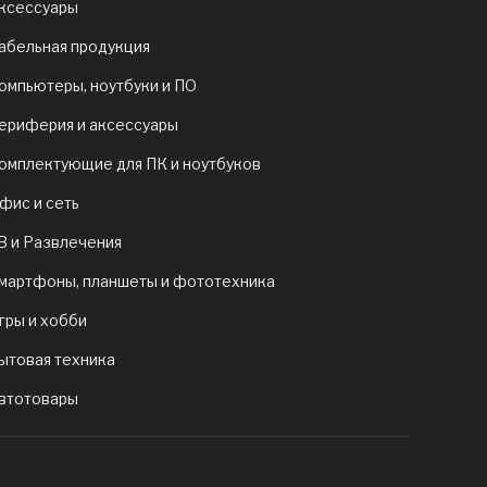
ксессуары
абельная продукция
омпьютеры, ноутбуки и ПО
ериферия и аксессуары
омплектующие для ПК и ноутбуков
фис и сеть
В и Развлечения
мартфоны, планшеты и фототехника
гры и хобби
ытовая техника
втотовары