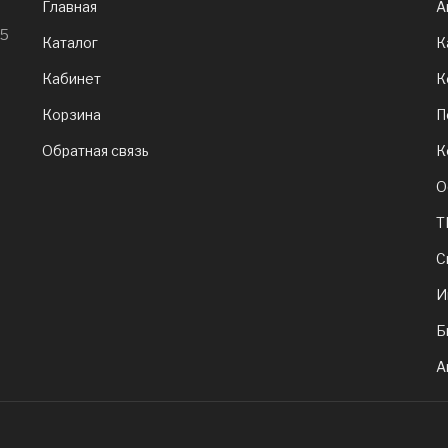
Главная
А
65
Каталог
К
Кабинет
К
Корзина
П
Обратная связь
К
О
Т
С
И
Б
А